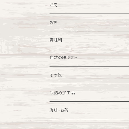
焼き菓子
ごはんにかけるだけシリーズ
果物
お肉
冷凍スイーツ
和食惣菜
野菜
牛肉
お魚
中華惣菜
農産加工品
豚肉
調味料
餃子
洋食惣菜
花
鶏肉
カレーの素
自然の味ギフト
小籠包
その他
ギフト
畜産加工品
その他
中華まん
瓶詰め加工品
はちみつ
珈琲・お茶
珈琲