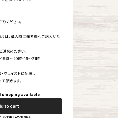
がりください。
場合は、購入時に備考欄へご記入いた
ご連絡ください。
・18時～20時・19～21時
ロ・ウェイストに配慮し
せて頂きます。
l shipping available
d to cart
にお住まいの方向け