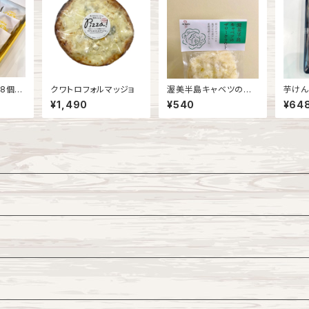
キ8個入
クワトロフォルマッジョ
渥美半島キャベツのザ
芋けん
ワークラウト(キャベツ
パー)
¥1,490
¥540
¥64
の塩漬け)