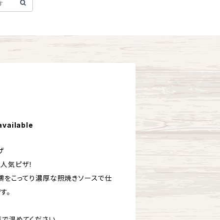
available
ザ
人気ピザ！
鶏をこってり濃厚な照焼きソースで仕
す。
ジで温めてください。