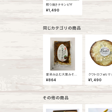
照り焼きチキンピザ
¥1,490
同じカテゴリの商品
愛染み込む大葉みそカ
クワトロフォルマ
ツ
¥864
¥1,490
その他の商品