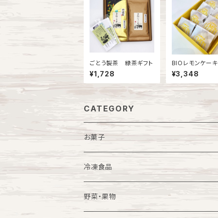
ごとう製茶 緑茶ギフト
BIOレモンケー
り
¥1,728
¥3,348
CATEGORY
お菓子
一般菓子
冷凍食品
スイーツ
福豚商品各種
野菜・果物