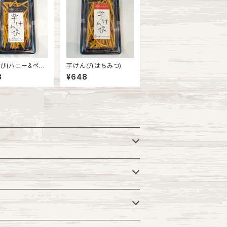
ぴ(ハニー&ペッ
芋けんぴ(はちみつ)
8
¥648