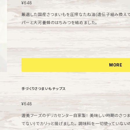
¥648
厳選した国産さつまいもを圧搾なたね油(遺伝子組み換えで
パーと大河養蜂のはちみつを絡めました。
MORE
手づくりさつまいもチップス
¥648
渥美フーズのデリカセンター自家製！ 美味しい時期のさつ
でない)でカリっと揚げました。 調味料を一切使っていな