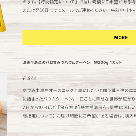
えます。 【時間指定について】 お届け時間にご希望がある場合は、購入時に備考欄へご記入いただくか
または発送日までにメールでご連絡ください。 午前中・14～16時
【包装について】 ギフト箱に詰めて、外箱はゼロ・ウェイス
頂きます。
MORE
渥美半島菜の花はちみつバウムクーヘン 約230g 1カット
¥1,944
あつみ半島をオーガニック半島にしたいと願う職人達のエ
に詰まったバウムクーヘン。一口ごとに幸せな世界が広がります。 【賞味期限】製造日により異
7日から10日ほど 【保存方法】基本常温保存、夏季は涼しい
間指定について】 お届け時間にご希望がある場合は、購入
にメールでご連絡ください。 午前中・14～16時・16～18時・1
ト箱に詰めて、外箱はゼロ・ウェイストに配慮し リサイクル