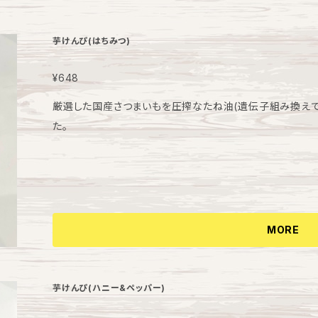
本常温保存、夏季は冷所保存 【発送方法】 夏季のみヤマト運輸のクール宅急便にて発送 (夏季以外は
常温) 御注文日より4日〜7日で発送 【時間指定について
芋けんぴ(はちみつ)
に備考欄へご記入いただくか または発送日までにメールでご連絡
時・18時～20時・19～21時 【包装について】 ギフト箱に
¥648
クルダンボールを使わせて頂きます。 のし紙ご希望の方はご
厳選した国産さつまいもを圧搾なたね油(遺伝子組み換えで
れたいお名前をご記入ください。 ラッピングも承ります。
た。
MORE
芋けんぴ(ハニー&ペッパー)