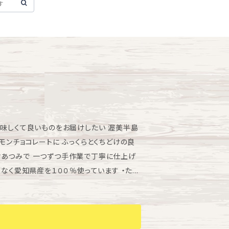
くて良いものをお届けしたい 渥美半島
モンチョコレートに ふっくらとくちどけの良
オあつみで 一つずつ手作業で丁寧に仕上げ
った<めぐるたまご>鶏の卵です ・砂糖
りです ・バター 箱根南の丹那盆地にて遺
た ・レモン 渥美半島や浜松地域で農薬を