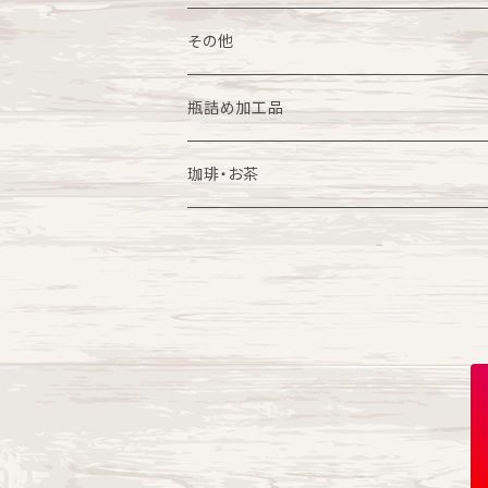
小籠包
その他
ギフト
畜産加工品
その他
中華まん
瓶詰め加工品
はちみつ
珈琲・お茶
珈琲
お茶
紅茶