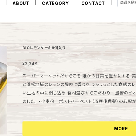
E
ABOUT
CATEGORY
CONTACT
BIOレモンケーキ8個入り
¥3,348
スーパーマーケットだからこそ 誰かの日常を豊かにする 美味し
と浜松地域のレモンの酸味と香りを シャリっとした食感のレ
い生地の中に閉じ込め 食材選びからこだわり 豊橋のビ
ました。 ・小麦粉 ポストハーベスト（収穫後農薬）の心配がなく愛知県産を１００％使っています ・たま
ご 渥美半島の養鶏場にて遺伝子組み換えでない飼料で育
鹿児島県奄美諸島産サトウキビ１００％天然ミネラルたっぷ
伝子組み換えでない飼料で育った牛の生乳から作られまし
MORE
使わず、人と地球に優しくＥＣＯに栽培されました 【賞味期限】 到着日含め２週間以上 【保存方法】 基