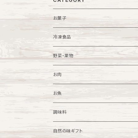
CATEGORY
お菓子
一般菓子
冷凍食品
スイーツ
福豚商品各種
野菜・果物
焼き菓子
ごはんにかけるだけシリーズ
果物
お肉
冷凍スイーツ
和食惣菜
野菜
牛肉
お魚
中華惣菜
農産加工品
豚肉
調味料
餃子
洋食惣菜
花
鶏肉
カレーの素
自然の味ギフト