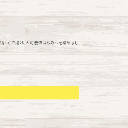
】 お届け時間にご希望がある場合は、購入時
ください。 午前中・14～16時・16～18
詰めて、外箱はゼロ・ウェイストに配慮し リサイ
注文の際 備考欄に、のしの種類・表書き・入
ない)で揚げ、大河養蜂はちみつを絡めまし