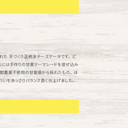
た 手づくり正統派チーズケーキです。 ど
生地には手作りの甘夏マーマレードを混ぜ込み
年間農薬不使用の甘夏畑から採れたもの。 ほ
わいをあっさりバランス良く仕上げました。
の賞味期限内に冷蔵庫にて解凍し、解凍を開始
冷凍（-18℃以下で保存）で保存して下さい。
いて】 ヤマト運輸クール便 【時間指定につい
ご記入いただくか 発送日までにメールでご
・19～21時 【包装について】 ギフト箱に詰め