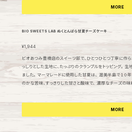
MORE
BIO SWEETS LAB ぬくとんばら甘夏チーズケーキ
¥1,944
ビオあつみ豊橋店のスイーツ部で、ひとつひとつ丁寧に作られ
っしりとした生地に、たっぷりのクランブルをトッピング。 
ました。 マーマレードに使用した甘夏は、 渥美半島で１０
のかな苦味、すっきりした甘さと酸味で、 濃厚なチーズの味
直径12ｃｍ 1個入り ※冷凍商品【賞味期限】商品記載
してから48時間以内にお召し上がりください。 【保存方法】
解凍後は冷蔵(10℃以下)で保存してください。 【発送につ
MORE
て】 お届け時間にご希望がある場合は、購入時に備考欄へ
連絡ください。 午前中・14～16時・16～18時・18時～20時