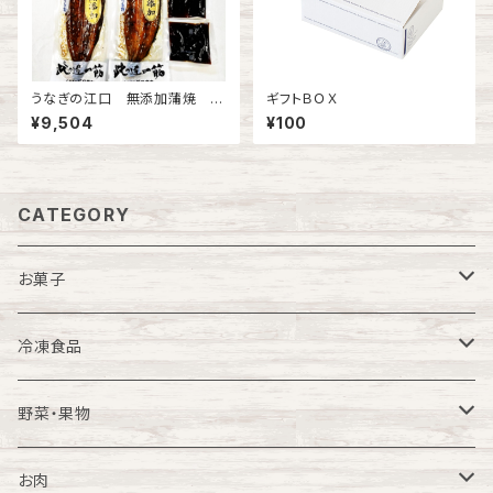
うなぎの江口 無添加蒲焼 2
ギフトＢＯＸ
本セット
¥9,504
¥100
CATEGORY
お菓子
一般菓子
冷凍食品
スイーツ
福豚商品各種
野菜・果物
焼き菓子
ごはんにかけるだけシリーズ
果物
お肉