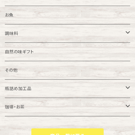
冷凍スイーツ
和食惣菜
野菜
牛肉
お魚
中華惣菜
農産加工品
豚肉
調味料
餃子
洋食惣菜
花
鶏肉
カレーの素
自然の味ギフト
小籠包
その他
ギフト
畜産加工品
その他
中華まん
瓶詰め加工品
はちみつ
珈琲・お茶
珈琲