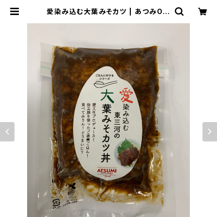
愛染み込む大葉みそカツ | あつみOnl
ineShop