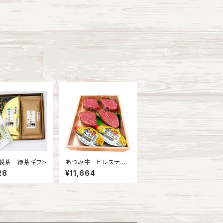
製茶 緑茶ギフト
あつみ牛 ヒレステー
キ
28
¥11,664