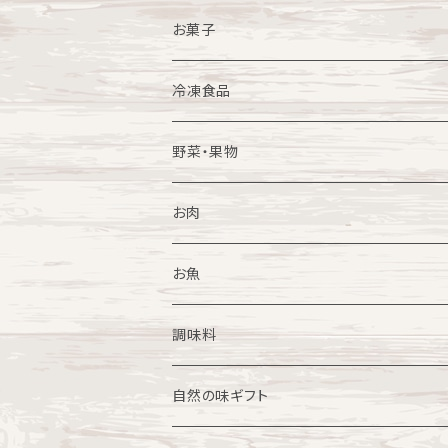
お菓子
一般菓子
冷凍食品
スイーツ
福豚商品各種
野菜・果物
焼き菓子
ごはんにかけるだけシリーズ
果物
お肉
冷凍スイーツ
和食惣菜
野菜
牛肉
お魚
中華惣菜
農産加工品
豚肉
調味料
餃子
洋食惣菜
花
鶏肉
カレーの素
自然の味ギフト