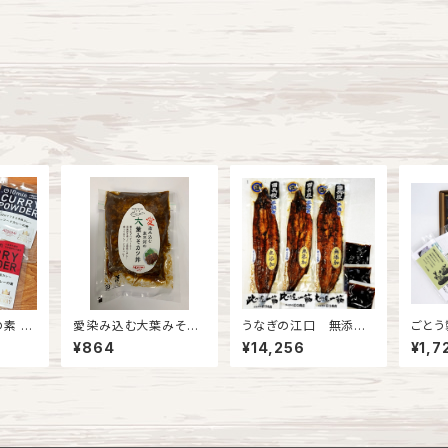
素 各
愛染み込む大葉みそカ
うなぎの江口 無添加
ごとう
ツ
蒲焼 3本セット
¥864
¥14,256
¥1,7