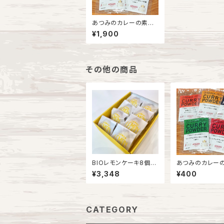
あつみのカレーの素
５個セット
¥1,900
その他の商品
BIOレモンケーキ8個入
あつみのカレーの
り
種
¥3,348
¥400
CATEGORY