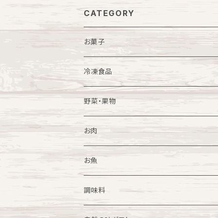
CATEGORY
お菓子
一般菓子
冷凍食品
スイーツ
福豚商品各種
野菜・果物
焼き菓子
ごはんにかけるだけシリーズ
果物
お肉
冷凍スイーツ
和食惣菜
野菜
牛肉
お魚
中華惣菜
農産加工品
豚肉
調味料
餃子