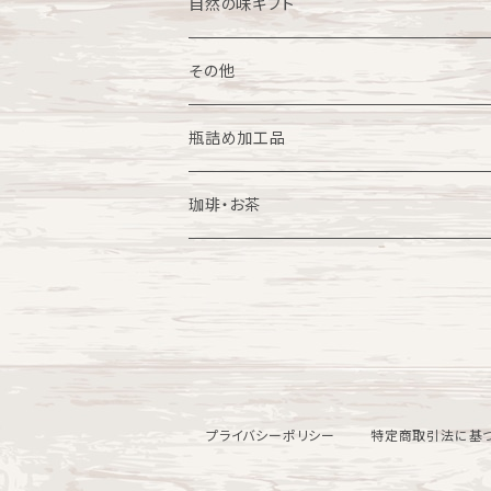
洋食惣菜
花
鶏肉
カレーの素
自然の味ギフト
小籠包
その他
ギフト
畜産加工品
その他
中華まん
瓶詰め加工品
はちみつ
珈琲・お茶
珈琲
お茶
紅茶
プライバシーポリシー
特定商取引法に基