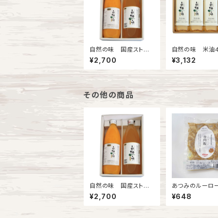
自然の味 国産ストレ
自然の味 米油
ートジュース2本セット
ット
¥2,700
¥3,132
その他の商品
自然の味 国産ストレ
あつみのルーロ
ートジュース2本セット
¥2,700
¥648