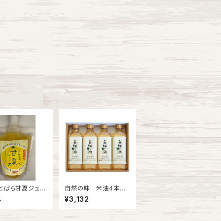
とばら甘夏ジュー
自然の味 米油４本セ
ット
4
¥3,132