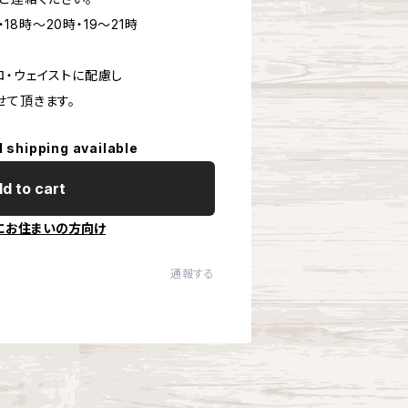
・18時～20時・19～21時
ロ・ウェイストに配慮し
せて頂きます。
l shipping available
d to cart
にお住まいの方向け
通報する