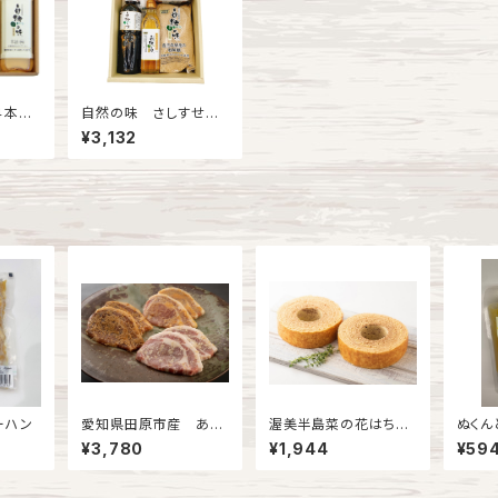
４本セ
自然の味 さしすせそ
セット
¥3,132
ーハン
愛知県田原市産 あつ
渥美半島菜の花はちみ
ぬくん
みポーク漬け豚セット
つバウムクーヘン 約2
ス
¥3,780
¥1,944
¥59
30g 1カット